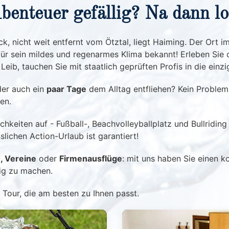
benteuer gefällig? Na dann lo
k, nicht weit entfernt vom Ötztal, liegt Haiming. Der Ort i
ür sein mildes und regenarmes Klima bekannt! Erleben Sie d
eib, tauchen Sie mit staatlich geprüften Profis in die einzi
er auch ein
paar Tage
dem Alltag entfliehen? Kein Problem
en.
keiten auf - Fußball-, Beachvolleyballplatz und Bullriding
lichen Action-Urlaub ist garantiert!
, Vereine
oder
Firmenausflüge
: mit uns haben Sie einen 
tig zu machen.
 Tour, die am besten zu Ihnen passt.