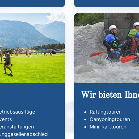
Wir bieten Ihn
etriebsausflüge
Raftingtouren
vents
Canyoningtouren
eranstaltungen
Mini-Rafttouren
unggesellenabschied