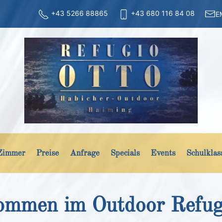
+43 5266 88865
+43 680 116 84 08
E
Zimmer
Preise
Anfrage
Specials
Events
Schulklas
Das Outdoor-Erlebnis in Tiro
kommen im Outdoor Refugi