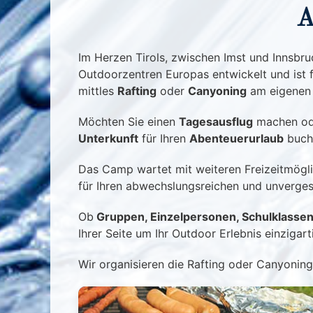
A
Im Herzen Tirols, zwischen Imst und Innsbruc
Outdoorzentren Europas entwickelt und ist f
mittles
Rafting
oder
Canyoning
am eigenen L
Möchten Sie einen
Tagesausflug
machen od
Unterkunft
für Ihren
Abenteuerurlaub
buch
Das Camp wartet mit weiteren Freizeitmöglich
für Ihren abwechslungsreichen und unvergess
Ob
Gruppen, Einzelpersonen, Schulklassen
Ihrer Seite um Ihr Outdoor Erlebnis einzigar
Wir organisieren die Rafting oder Canyoning